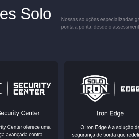
es Solo
Nossas soluções especializadas g
ponta a ponta, desde o assessment 
Security Center
Iron Edge
ity Center
oferece uma
O Iron Edge é a solução d
ça avançada contra
segurança de borda que redef