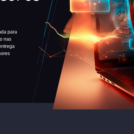
ada para
do nas
entrega
hores