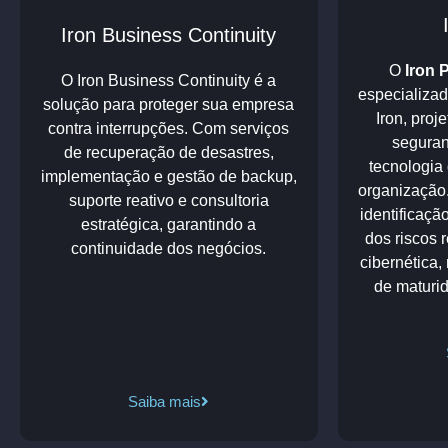
Iron Business Continuity
O
Iron 
O Iron Business Continuity é a
especializa
solução para
proteger sua empresa
Iron, proj
contra interrupções. Com serviços
seguran
de
recuperação de desastres
,
tecnologia
implementação e gestão de backup,
organização.
suporte reativo e consultoria
identificaçã
estratégica, garantindo a
dos riscos
continuidade dos negócios.
cibernética,
de maturi
Saiba mais