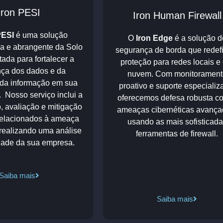
Iron PESI
Iron Human Firewall
PESI
é uma solução
O
Iron Edge
é a solução d
da e abrangente da Solo
segurança de borda que redef
etada para fortalecer a
proteção para redes locais e
ça dos dados e da
nuvem. Com monitorament
 da informação em sua
proativo e suporte especializ
 Nosso serviço inclui a
oferecemos defesa robusta co
o, avaliação e mitigação
ameaças cibernéticas avança
 relacionados à ameaça
usando as mais sofisticad
 realizando uma análise
ferramentas de firewall.
dade da sua empresa.
Saiba mais
Saiba mais