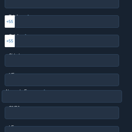
Telefone
+55
Celular
+55
Cidade
UF
Nome da Empresa
CNPJ
I.E.